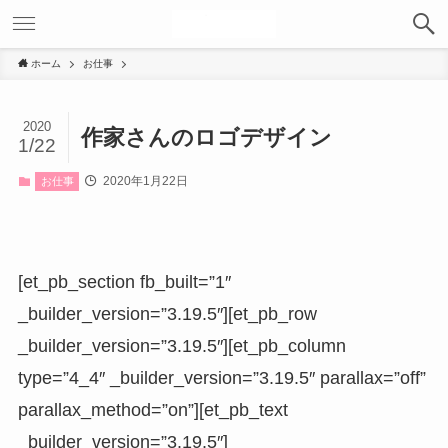
ホーム
お仕事
2020
作家さんのロゴデザイン
1/22
2020年1月22日
お仕事
[et_pb_section fb_built=”1″
_builder_version=”3.19.5″][et_pb_row
_builder_version=”3.19.5″][et_pb_column
type=”4_4″ _builder_version=”3.19.5″ parallax=”off”
parallax_method=”on”][et_pb_text
_builder_version=”3.19.5″]